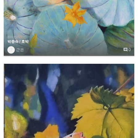
취미반/작가반
박증숙 / 호박
?
근은

0