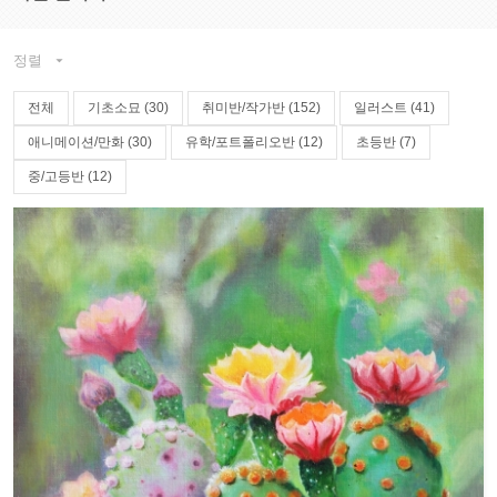
정렬

전체
기초소묘 (30)
취미반/작가반 (152)
일러스트 (41)
애니메이션/만화 (30)
유학/포트폴리오반 (12)
초등반 (7)
중/고등반 (12)