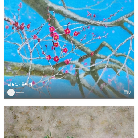
김길연 / 홍매화
?
근은

0