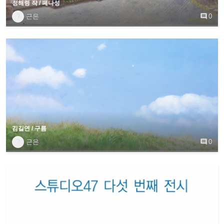
정해령 작 / 페나성
?
근은

0
취미반/작가반
김길연 / 구름
?
근은

0