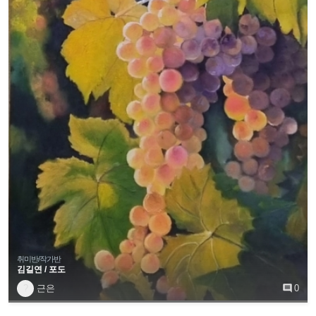
취미반/작가반
김길연 / 포도
?
근은

0