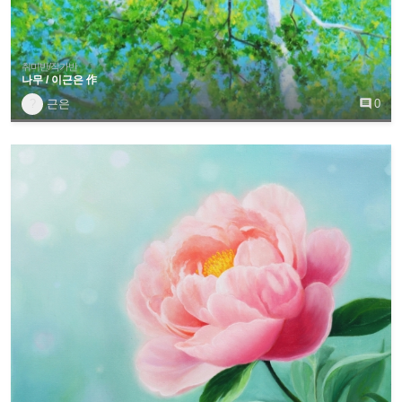
취미반/작가반
나무 / 이근은 作
?
근은

0