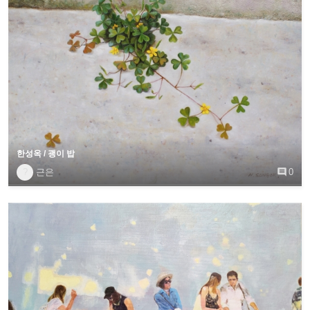
한성옥 / 괭이 밥
?
근은

0