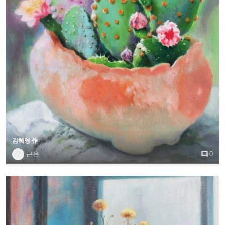
김혜영 作
?
근은

0