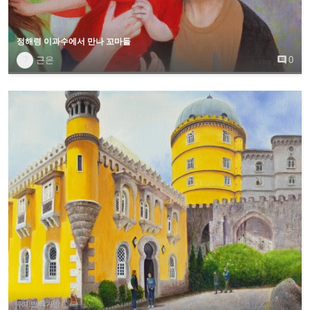
정해령 이과수에서 만나 꼬마들
?
근은

0
취미반/작가반