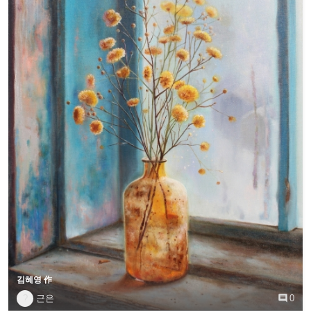
김혜영 作
?
근은

0