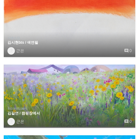
기초소묘
김시현bts / 색연필
?
근은

0
취미반/작가반
김길연 / 캠핑장에서
?
근은

0