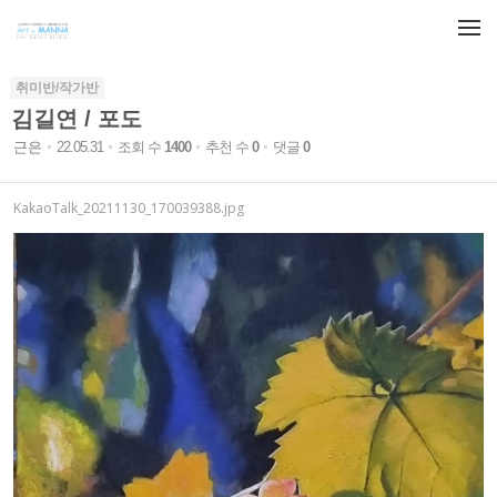
메뉴 건너뛰기
취미반/작가반
김길연 / 포도
근은
22.05.31
조회 수
1400
추천 수
0
댓글
0
KakaoTalk_20211130_170039388.jpg