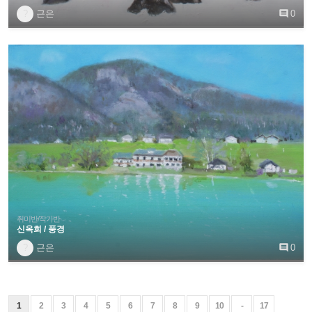
?
근은

0
취미반/작가반
신옥희 / 풍경
?
근은

0
1
2
3
4
5
6
7
8
9
10
-
17