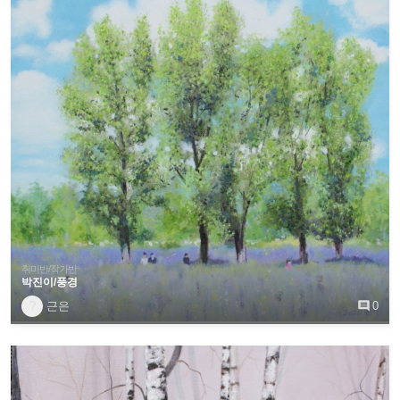
취미반/작가반
박진이/풍경
?
근은

0