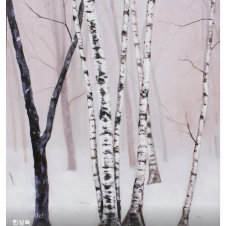
취미반/작가반
힌성옥