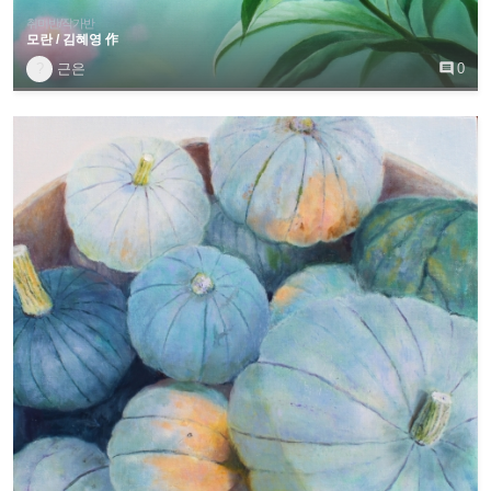
취미반/작가반
모란 / 김혜영 作
?
근은

0