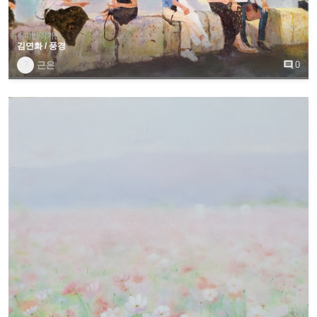
취미반/작가반
김연화 / 풍경
?
근은

0