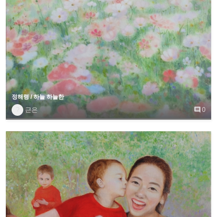
정해령 / 하늘 하늘한
?
근은

0