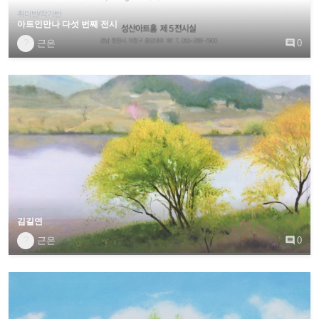
취미반/작가반
아트인만나 다섯 번째 전시
?
근은

0
취미반/작가반
김길연
?
근은

0