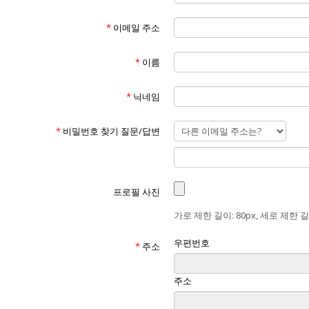
*
이메일 주소
*
이름
*
닉네임
*
비밀번호 찾기 질문/답변
프로필 사진
가로 제한 길이: 80px, 세로 제한 길이
우편번호
*
주소
주소