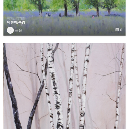
취미반/작가반
박진이/풍경
?
근은

0