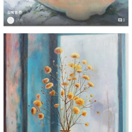
김혜영 作
?
근은

0