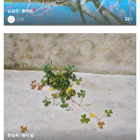
김길연 / 홍매화
?
근은

0
한성옥 / 괭이 밥