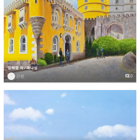
취미반/작가반
정해령 작 / 페나성
?
근은

0