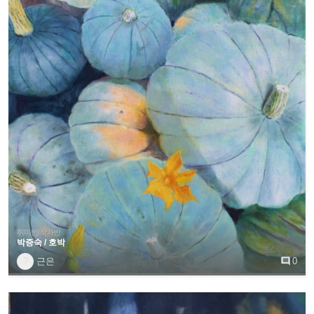
취미반/작가반
박증숙 / 호박
?
근은

0