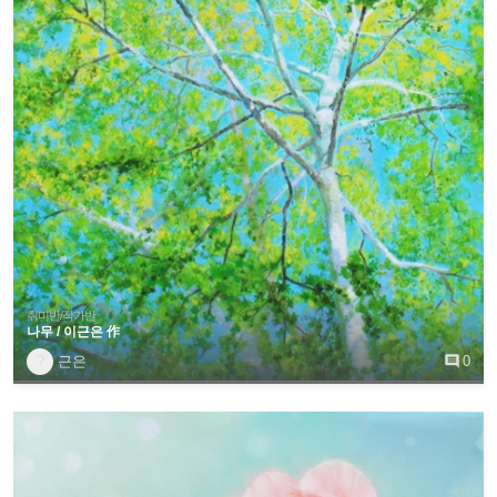
취미반/작가반
나무 / 이근은 作
?
근은

0