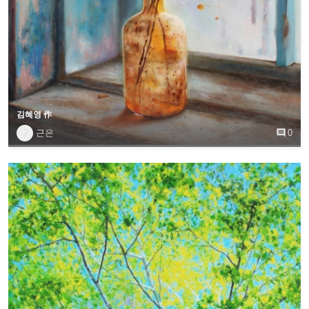
김혜영 作
?
근은

0