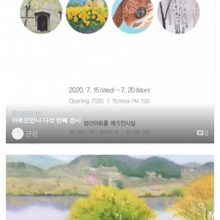
취미반/작가반
아트인만나 다섯 번째 전시
?
근은

0