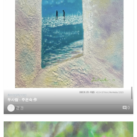
취미반/작가반
두사람 - 주은숙 作
?
근은

0