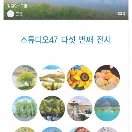
취미반/작가반
김길연 / 구름
?
근은

0