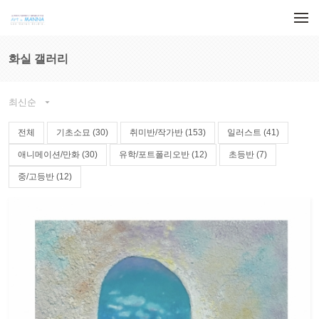
메뉴 건너뛰기
화실 갤러리
최신순

전체
기초소묘 (30)
취미반/작가반 (153)
일러스트 (41)
애니메이션/만화 (30)
유학/포트폴리오반 (12)
초등반 (7)
중/고등반 (12)