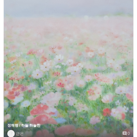
정해령 / 하늘 하늘한
?
근은

0