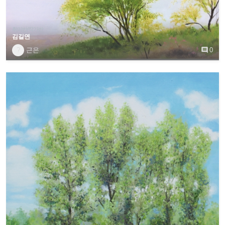
취미반/작가반
김길연
?
근은

0