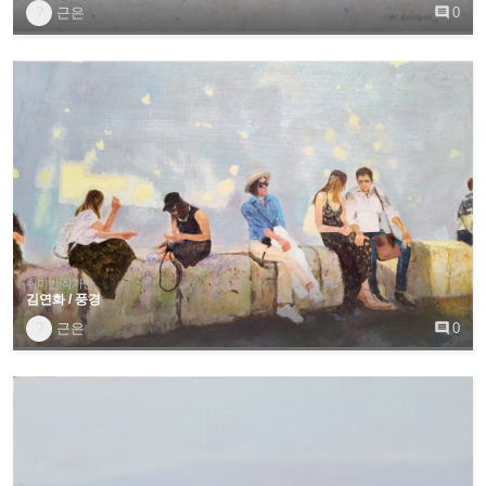
?
근은

0
취미반/작가반
김연화 / 풍경
?
근은

0