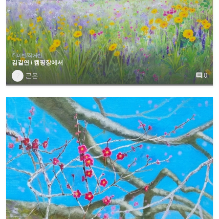
취미반/작가반
김길연 / 캠핑장에서
?
근은

0