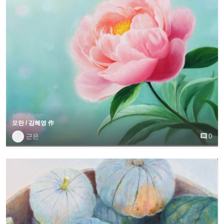
취미반/작가반
모란 / 김혜영 作
?
근은

0