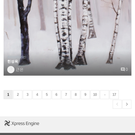
취미반/작가반
힌성옥
?
근은

0
1
2
3
4
5
6
7
8
9
10
-
17

