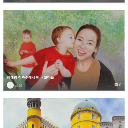
정해령 이과수에서 만나 꼬마들
?
근은

0