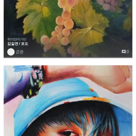
취미반/작가반
김길연 / 포도
?
근은

0